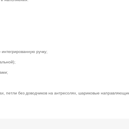
 интегрированную ручку;
альной);
ами;
фах, петли без доводчиков на антресолях, шариковые направляющи