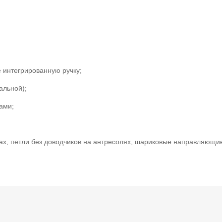
 интегрированную ручку;
альной);
ами;
фах, петли без доводчиков на антресолях, шариковые направляющи