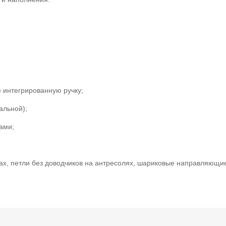
 интегрированную ручку;
альной);
ами;
фах, петли без доводчиков на антресолях, шариковые направляющи