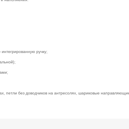
 интегрированную ручку;
альной);
ами;
фах, петли без доводчиков на антресолях, шариковые направляющи