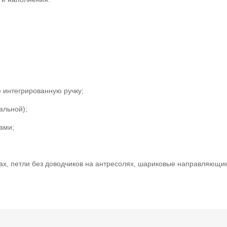
 интегрированную ручку;
альной);
ами;
фах, петли без доводчиков на антресолях, шариковые направляющи